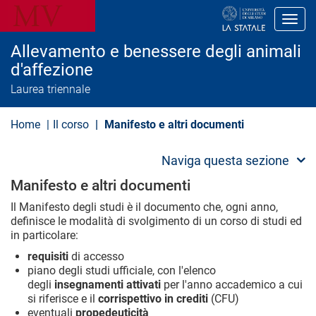
S
a
Toggl
l
t
Allevamento e benessere degli animali
a
a
d'affezione
l
Laurea triennale
c
o
n
Home
Il corso
Manifesto e altri documenti
t
e
n
Naviga questa sezione
u
t
Manifesto e altri documenti
o
p
Il Manifesto degli studi è il documento che, ogni anno,
r
definisce le modalità di svolgimento di un corso di studi ed
i
n
in particolare:
c
requisiti
di accesso
i
p
piano degli studi ufficiale, con l'elenco
a
degli
insegnamenti attivati
per l'anno accademico a cui
l
si riferisce e il
corrispettivo in crediti
(CFU)
e
eventuali
propedeuticità