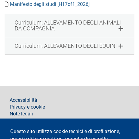
Manifesto degli studi [H17of1_2026]
Curriculum: ALLEVAMENTO DEGLI ANIMALI
DA COMPAGNIA
Curriculum: ALLEVAMENTO DEGLI EQUINI
footer
Accessibilità
Privacy e cookie
Note legali
Segui La Statale su
Questo sito utilizza cookie tecnici e di profilazione,
propri e di terze parti, per garantire la corretta