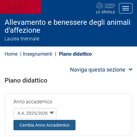
S
a
Toggl
l
t
Allevamento e benessere degli animali
a
a
d'affezione
l
Laurea triennale
c
o
n
Home
Insegnamenti
Piano didattico
t
e
n
Naviga questa sezione
u
t
Piano didattico
o
p
r
i
n
Anno accademico
c
i
p
a
Cambia Anno Accademico
l
e